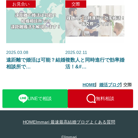
お見合い
交際
2025.03.08
2025.02.11
遠距離で婚活は可能？結婚
複数人と同時進行で効率婚
相談所で…
活！&#…
HOME
婚活ブログ
交際
LINEで相談
無料相談
HOME
Immari 最速最高結婚ブログ
よくある質問
©Immari